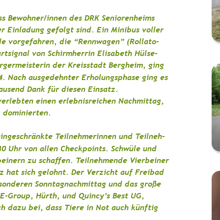
ass Bewohner/innen des DRK Seniorenheims 
r Einladung gefolgt sind. Ein Minibus voller 
de vorgefahren, die “Rennwagen” (Rollato-
rtsignal von Schirmherrin Elisabeth Hülse-
rgermeisterin der Kreisstadt Bergheim, ging 
 4. Nach ausgedehnter Erholungsphase ging es 
Tausend Dank für diesen Einsatz.
verlebten einen erlebnisreichen Nachmittag, 
 dominierten. 
eingeschränkte Teilnehmerinnen und Teilneh-
30 Uhr von allen Checkpoints. Schwüle und 
einern zu schaffen. Teilnehmende Vierbeiner 
z hat sich gelohnt. Der Verzicht auf Freibad 
esonderen Sonntagnachmittag und das große 
E-Group, Hürth, und Quincy’s Best UG, 
 dazu bei, dass Tiere in Not auch künftig 